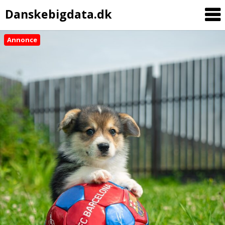
Danskebigdata.dk
Annonce
Skip
to
content