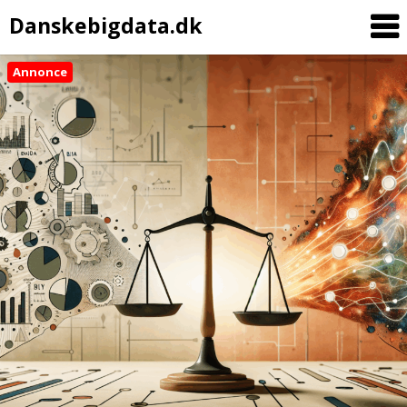
Danskebigdata.dk
Annonce
Skip
to
content