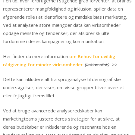
I en tid, hvor forbrugerne i stigende grad forventer, at brands
repræsenterer mangfoldighed og inklusion, spiller data en
afgørende rolle i at identificere og mindske bias i marketing.
Ved at analysere store mængder data kan virksomheder
opdage mønstre og tendenser, der afslører skjulte
fordomme i deres kampagner og kommunikation.
Her finder du mere information
om Behov for uvildig
rådgivning for mindre virksomheder
>>
Dette kan inkludere alt fra sproganalyse til demografiske
undersøgelser, der viser, om visse grupper bliver overset
eller fejlagtigt fremstillet.
Ved at bruge avancerede analyseredskaber kan
marketingteams justere deres strategier for at sikre, at
deres budskaber er inkluderende og resonante hos en
bredere målgruppe. Data giver dermed en objektiv grundlag,