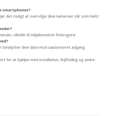
fra smartphones?
 gør det muligt at overvåge dine kameraer når som helst
heder?
eraer, ideelle til miljøbevidste forbrugere.
rhed?
er beskytter dine data mod uautoriseret adgang.
rt for at hjælpe med installation, fejlfinding og andre