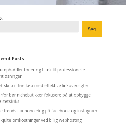
g
Søg
cent Posts
iumph-Adler toner og blæk til professionelle
intløsninger
t skub i dine køb med effektive linkoversigter
rfor bør nichebutikker fokusere på at opbygge
alitetslinks
e trends i annoncering på facebook og instagram
skjulte omkostninger ved billig webhosting