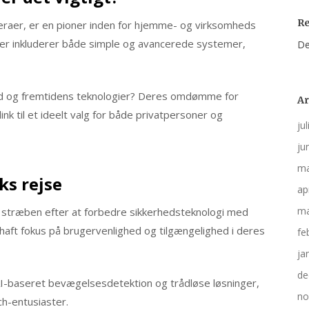
R
meraer, er en pioner inden for hjemme- og virksomheds
der inkluderer både simple og avancerede systemer,
De
und og fremtidens teknologier? Deres omdømme for
Ar
k til et ideelt valg for både privatpersoner og
ju
ju
ma
ks rejse
ap
ma
s stræben efter at forbedre sikkerhedsteknologi med
haft fokus på brugervenlighed og tilgængelighed i deres
fe
ja
de
AI-baseret bevægelsesdetektion og trådløse løsninger,
no
ch-entusiaster.