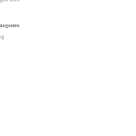
tegories
og