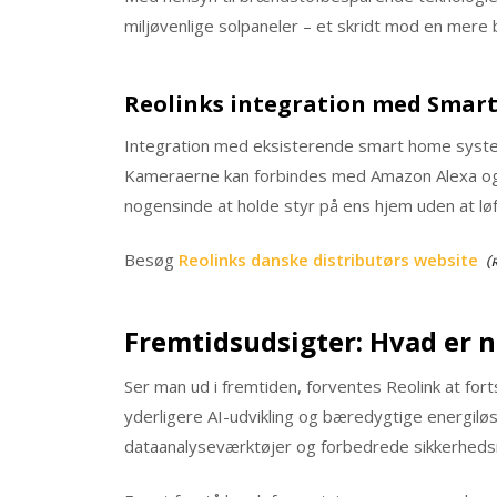
miljøvenlige solpaneler – et skridt mod en mere
Reolinks integration med Smar
Integration med eksisterende smart home systeme
Kameraerne kan forbindes med Amazon Alexa og G
nogensinde at holde styr på ens hjem uden at løf
Besøg
Reolinks danske distributørs website
Fremtidsudsigter: Hvad er n
Ser man ud i fremtiden, forventes Reolink at for
yderligere AI-udvikling og bæredygtige energiløsn
dataanalyseværktøjer og forbedrede sikkerhed