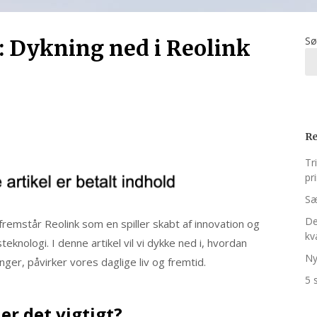
Sø
: Dykning ned i Reolink
Re
Tr
pr
Sæ
De
 fremstår Reolink som en spiller skabt af innovation og
kv
teknologi. I denne artikel vil vi dykke ned i, hvordan
Ny
nger, påvirker vores daglige liv og fremtid.
5 
er det vigtigt?