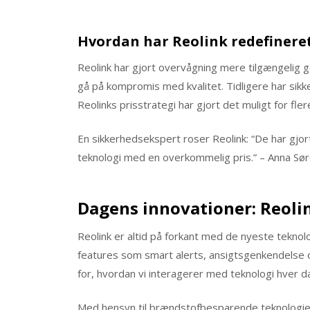
Hvordan har Reolink redefinere
Reolink har gjort overvågning mere tilgængelig 
gå på kompromis med kvalitet. Tidligere har si
Reolinks prisstrategi har gjort det muligt for f
En sikkerhedsekspert roser Reolink: “De har gjo
teknologi med en overkommelig pris.” – Anna Sø
Dagens innovationer: Reoli
Reolink er altid på forkant med de nyeste tekno
features som smart alerts, ansigtsgenkendelse o
for, hvordan vi interagerer med teknologi hver d
Med hensyn til brændstofbesparende teknologier 