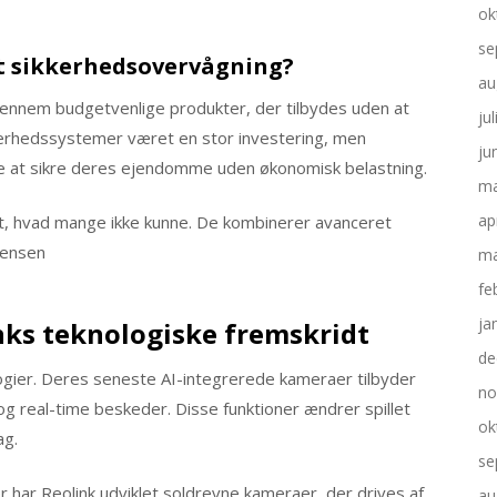
ok
se
t sikkerhedsovervågning?
au
gennem budgetvenlige produkter, der tilbydes uden at
ju
kkerhedssystemer været en stor investering, men
ju
lere at sikre deres ejendomme uden økonomisk belastning.
ma
ap
rt, hvad mange ikke kunne. De kombinerer avanceret
rensen
ma
fe
ja
nks teknologiske fremskridt
de
logier. Deres seneste AI-integrerede kameraer tilbyder
no
g real-time beskeder. Disse funktioner ændrer spillet
ok
ag.
se
har Reolink udviklet soldrevne kameraer, der drives af
au